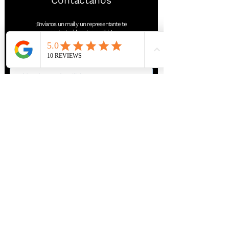
Contáctanos
¡Envíanos un mail y un representante te
contactará lo antes posible!
Nombre y Apellido
Correo Electrónico
Teléfono
Profesión