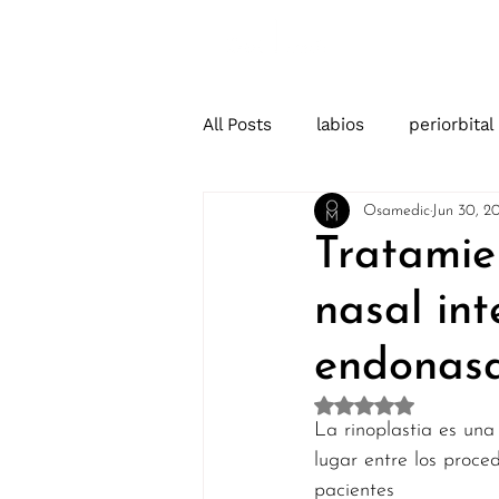
Home
All Posts
labios
periorbital
Osamedic
Jun 30, 2
Tratamie
nasal in
endonasa
Rated NaN out of 5 
La rinoplastia es una
lugar entre los proce
pacientes