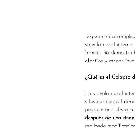
 experimenta complicaciones funcionales después de la operación, siendo el colapso de la 
válvula nasal interna
francés ha demostrado
efectiva y menos invas
¿Qué es el Colapso d
La válvula nasal inte
y los cartílagos later
produce una obstrucció
después de una rinopl
realizado modificacio