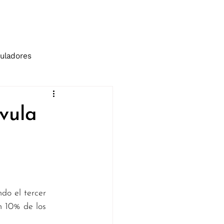
tos
Blog
uladores
vula
do el tercer 
n 10% de los 