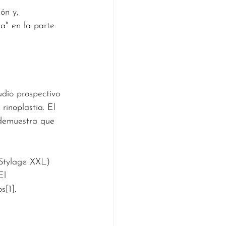
ón y, 
a" en la parte 
udio prospectivo 
rinoplastia. El 
 demuestra que 
 Stylage XXL) 
El 
s[1].