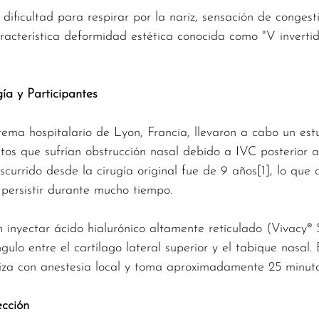
dificultad para respirar por la nariz, sensación de congesti
racterística deformidad estética conocida como "V invertid
ía y Participantes
stema hospitalario de Lyon, Francia, llevaron a cabo un est
tos que sufrían obstrucción nasal debido a IVC posterior a 
currido desde la cirugía original fue de 9 años[1], lo que
persistir durante mucho tiempo.
n inyectar ácido hialurónico altamente reticulado (Vivacy®
ulo entre el cartílago lateral superior y el tabique nasal. 
iza con anestesia local y toma aproximadamente 25 minuto
ección