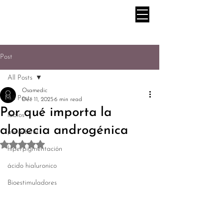
Post
All Posts
Osamedic
All Posts
Dec 11, 2025
6 min read
Por qué importa la
labios
alopecia androgénica
periorbital
Rated NaN out of 5 stars.
hiperpigmentación
ácido hialuronico
Bioestimuladores