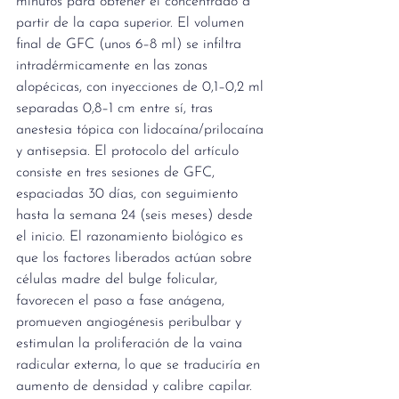
minutos para obtener el concentrado a 
partir de la capa superior. El volumen 
final de GFC (unos 6–8 ml) se infiltra 
intradérmicamente en las zonas 
alopécicas, con inyecciones de 0,1–0,2 ml 
separadas 0,8–1 cm entre sí, tras 
anestesia tópica con lidocaína/prilocaína 
y antisepsia. El protocolo del artículo 
consiste en tres sesiones de GFC, 
espaciadas 30 días, con seguimiento 
hasta la semana 24 (seis meses) desde 
el inicio. El razonamiento biológico es 
que los factores liberados actúan sobre 
células madre del bulge folicular, 
favorecen el paso a fase anágena, 
promueven angiogénesis peribulbar y 
estimulan la proliferación de la vaina 
radicular externa, lo que se traduciría en 
aumento de densidad y calibre capilar.