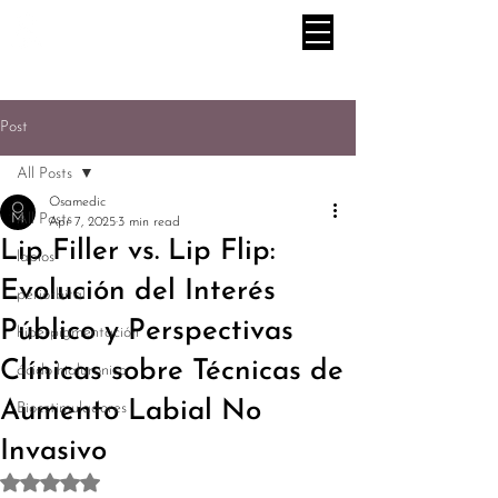
Post
All Posts
Osamedic
All Posts
Apr 7, 2025
3 min read
Lip Filler vs. Lip Flip:
labios
Evolución del Interés
periorbital
Público y Perspectivas
hiperpigmentación
Clínicas sobre Técnicas de
ácido hialuronico
Aumento Labial No
Bioestimuladores
Invasivo
Rated NaN out of 5 stars.