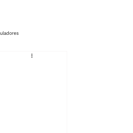
tos
Blog
uladores