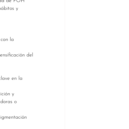
idad de POH 
ábitos y 
 con la 
ensificación del 
clave en la 
ición y 
doras o 
pigmentación 