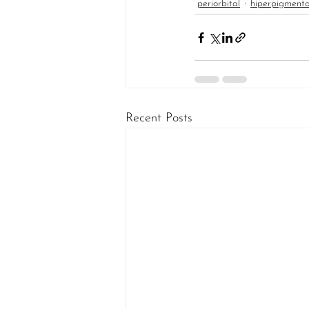
periorbital
hiperpigmenta
Recent Posts