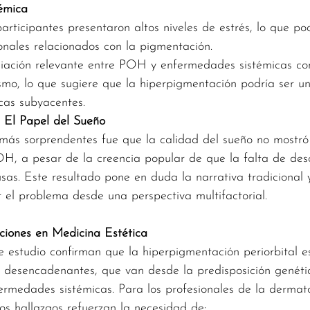
témica
ticipantes presentaron altos niveles de estrés, lo que podr
nales relacionados con la pigmentación.
ociación relevante entre POH y enfermedades sistémicas c
ismo, lo que sugiere que la hiperpigmentación podría ser 
cas subyacentes.
: El Papel del Sueño
más sorprendentes fue que la calidad del sueño no mostró
POH, a pesar de la creencia popular de que la falta de de
usas. Este resultado pone en duda la narrativa tradicional 
el problema desde una perspectiva multifactorial.
ciones en Medicina Estética
e estudio confirman que la hiperpigmentación periorbital e
s desencadenantes, que van desde la predisposición genéti
ermedades sistémicas. Para los profesionales de la dermato
tos hallazgos refuerzan la necesidad de: