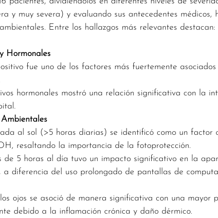
116 pacientes, dividiéndolos en diferentes niveles de sever
era y muy severa) y evaluando sus antecedentes médicos, h
 ambientales. Entre los hallazgos más relevantes destacan:
s y Hormonales
 positivo fue uno de los factores más fuertemente asociados
.
vos hormonales mostró una relación significativa con la int
ital.
s Ambientales
ada al sol (>5 horas diarias) se identificó como un factor 
H, resaltando la importancia de la fotoprotección.
 de 5 horas al día tuvo un impacto significativo en la apar
 a diferencia del uso prolongado de pantallas de computa
 los ojos se asoció de manera significativa con una mayor 
ente debido a la inflamación crónica y daño dérmico.