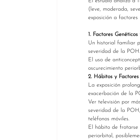
El estudio analizó a 
(leve, moderada, sev
exposición a factores
1. Factores Genético
Un historial familiar
severidad de la POH
El uso de anticoncepti
oscurecimiento periorb
2. Hábitos y Factore
La exposición prolong
exacerbación de la PO
Ver televisión por más
severidad de la POH,
teléfonos móviles.
El hábito de frotarse
periorbital, posiblem