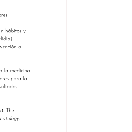
ores 
n hábitos y 
idia).
evención a 
a la medicina 
ores para la 
sultados 
). The 
matology
.