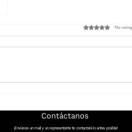
Rated 0 out of 5 star
No rating
Contáctanos
¡Envíanos un mail y un representante te contactará lo antes posible!