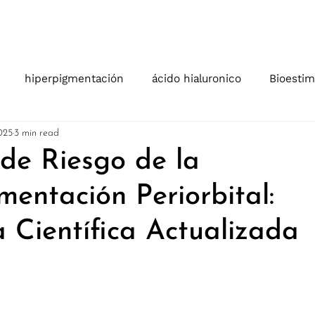
Quienes somos
Contáctanos
Produc
hiperpigmentación
ácido hialuronico
Bioestim
025
3 min read
 de Riesgo de la
mentación Periorbital:
a Científica Actualizada
stars.