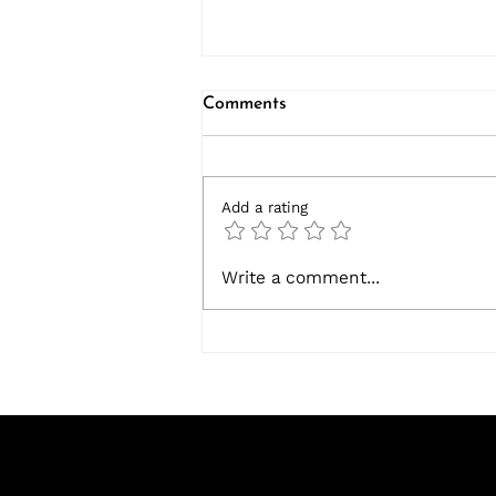
Comments
Add a rating
Tratamiento Integral de la
Write a comment...
Vascularidad Periorbital,
Eritema e
Hiperpigmentación