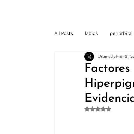
Home
All Posts
labios
periorbital
Osamedic
Mar 21, 2
Factores
Hiperpig
Evidenci
Rated NaN out of 5 