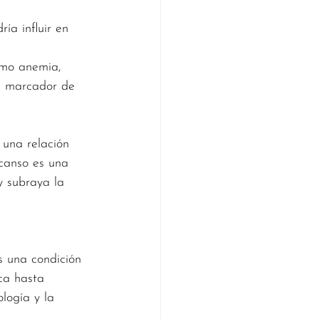
ía influir en 
omo anemia, 
un marcador de 
 una relación 
scanso es una 
y subraya la 
s una condición 
ca hasta 
logía y la 