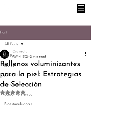
Post
All Posts
Osamedic
All Posts
Apr 4, 2024
2 min read
Rellenos voluminizantes
labios
para la piel: Estrategias
periorbital
de Selección
hiperpigmentación
Rated NaN out of 5 stars.
ácido hialuronico
Bioestimuladores