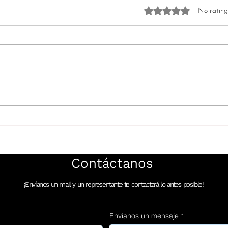
Rated 0 out of 5 star
No rating
¿Dónde comprar
Comp
bioestimuladores para
médi
medicina estética en Chile?
medi
en O
cient
Contáctanos
¡Envíanos un mail y un representante te contactará lo antes posible!
Envíanos un mensaje