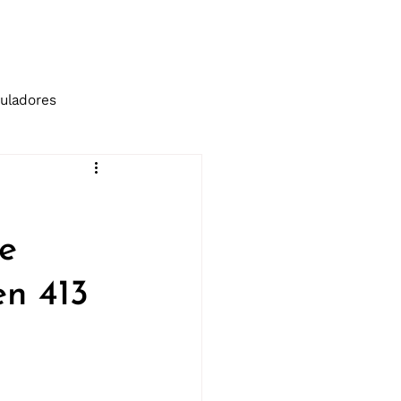
tos
Blog
uladores
de
en 413