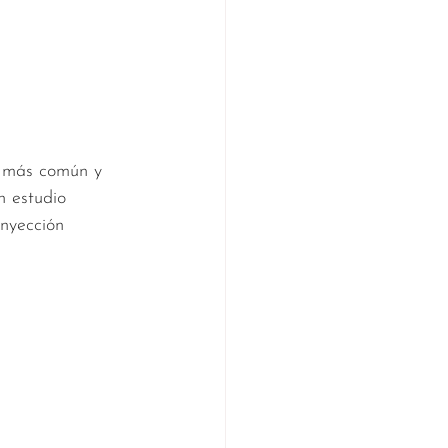
z más común y 
n estudio 
inyección 