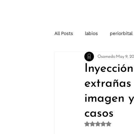
Home
All Posts
labios
periorbital
Osamedic
May 9, 2
Inyecció
extrañas 
imagen y
casos
Rated NaN out of 5 