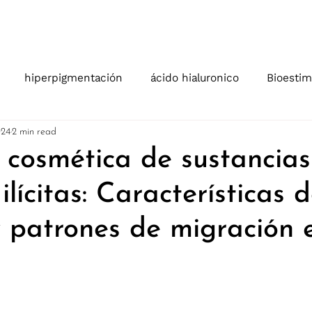
Quienes somos
Contáctanos
Produc
hiperpigmentación
ácido hialuronico
Bioestim
024
2 min read
n cosmética de sustancias
ilícitas: Características 
 patrones de migración 
stars.