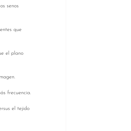
los senos 
entes que 
e el plano 
imagen.
más frecuencia.
rsus el tejido 