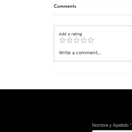
Comments
Add a rating
¿Qué certificaciones deben
Write a comment...
tener los dispositivos
médicos para medicina
estética en Chile?
Nombre y Apellido