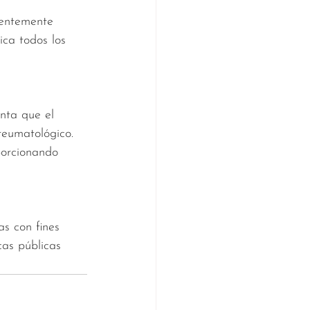
rentemente 
ca todos los 
enta que el 
reumatológico. 
porcionando 
as con fines 
cas públicas 