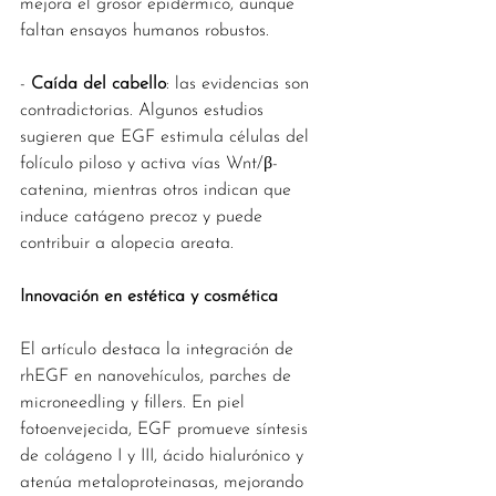
mejora el grosor epidérmico, aunque 
faltan ensayos humanos robustos.
- 
Caída del cabello
: las evidencias son 
contradictorias. Algunos estudios 
sugieren que EGF estimula células del 
folículo piloso y activa vías Wnt/β-
catenina, mientras otros indican que 
induce catágeno precoz y puede 
contribuir a alopecia areata.
Innovación en estética y cosmética
El artículo destaca la integración de 
rhEGF en nanovehículos, parches de 
microneedling y fillers. En piel 
fotoenvejecida, EGF promueve síntesis 
de colágeno I y III, ácido hialurónico y 
atenúa metaloproteinasas, mejorando 