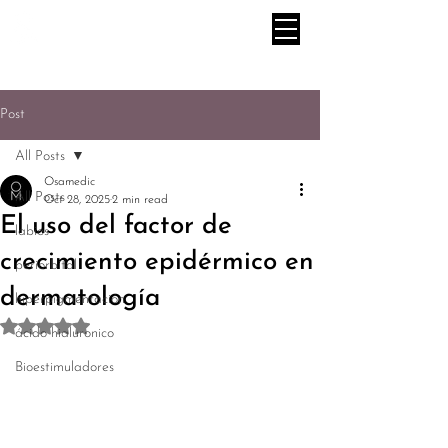
Post
All Posts
Osamedic
All Posts
Oct 28, 2025
2 min read
El uso del factor de
labios
crecimiento epidérmico en
periorbital
dermatología
hiperpigmentación
Rated NaN out of 5 stars.
ácido hialuronico
Bioestimuladores